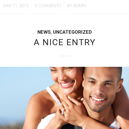
/
/
MAY 11, 2015
0 COMMENTS
BY
ADMIN
NEWS
,
UNCATEGORIZED
A NICE ENTRY