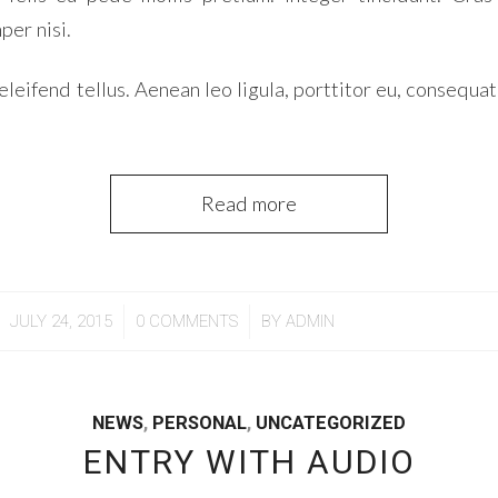
er nisi.
leifend tellus. Aenean leo ligula, porttitor eu, consequat 
Read more
/
/
JULY 24, 2015
0 COMMENTS
BY
ADMIN
NEWS
,
PERSONAL
,
UNCATEGORIZED
ENTRY WITH AUDIO