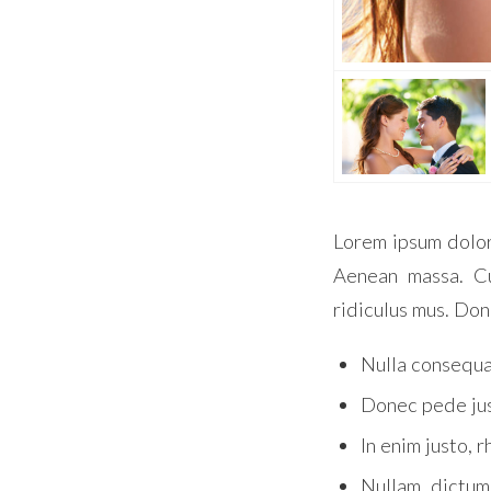
Lorem ipsum dolor
Aenean massa. Cu
ridiculus mus. Don
Nulla consequa
Donec pede just
In enim justo, r
Nullam dictum 