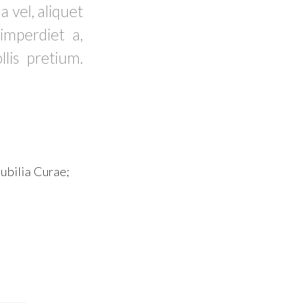
 vel, aliquet
imperdiet a,
lis pretium.
cubilia Curae;