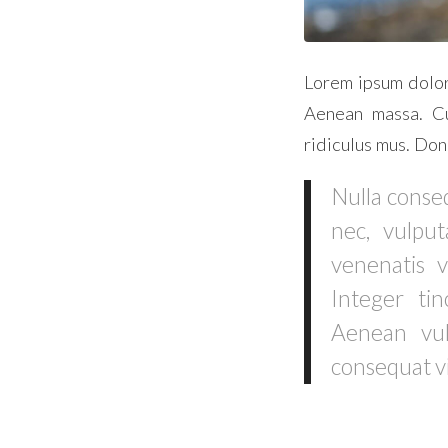
Lorem ipsum dolor
Aenean massa. Cu
ridiculus mus. Don
Nulla conseq
nec, vulput
venenatis v
Integer ti
Aenean vulp
consequat vi