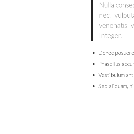
Nulla conseq
nec, vulput
venenatis v
Integer.
Donec posuere 
Phasellus accum
Vestibulum ante
Sed aliquam, ni