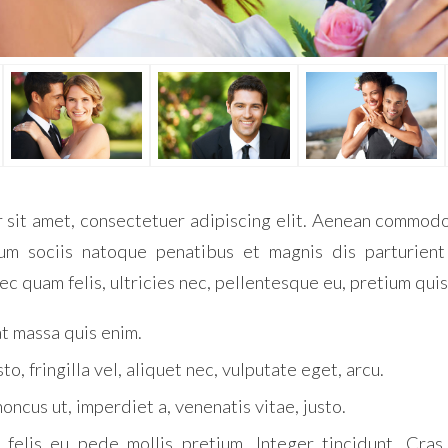
 sit amet, consectetuer adipiscing elit. Aenean commodo 
m sociis natoque penatibus et magnis dis parturient
ec quam felis, ultricies nec, pellentesque eu, pretium quis
t massa quis enim.
o, fringilla vel, aliquet nec, vulputate eget, arcu.
honcus ut, imperdiet a, venenatis vitae, justo.
felis eu pede mollis pretium. Integer tincidunt. Cra